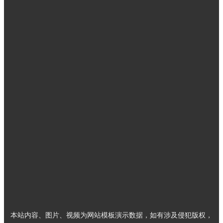
微信扫描关注我们
工作时间: 周一至周五 9:00-18:00
联系人：金先生
手机：13926819578
电话：0755-23590836
邮件：sales@ycxs.net
地址：深圳市龙华区环观南路创客大厦1122（深圳办公室）；工
厂：东莞市清溪镇清樟路88号港影时尚产业园4A栋1001
本站内容、图片、视频为网站模板演示数据，如有涉及侵犯版权，