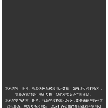
微信扫描关注我们
工作时间: 周一至周五 9:00-18:00
联系人：金先生
手机：13926819578
电话：0755-23590836
邮件：sales@ycxs.net
地址：深圳市龙华区环观南路创客大厦1122（深圳办公室）；工
厂：东莞市清溪镇清樟路88号港影时尚产业园4A栋1001
本站内容、图片、视频为网站模板演示数据，如有涉及侵犯版权，
请联系我们提供书面反馈，我们核实后会立即删除。
本站涵盖的内容、图片、视频等模板演示数据，部分未能与原作者
取得联系。若涉及版权问题，请及时通知我们并提供相关证明材