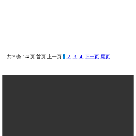
RUSON减速机斜齿KB42系列
共
79
条 1/4 页
首页
上一页
1
2
3
4
下一页
尾页
关于我们
产品中心
技术文章